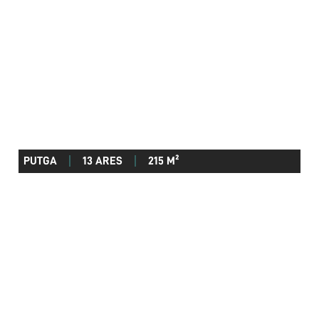
PUTGA
13 ARES
215 M²