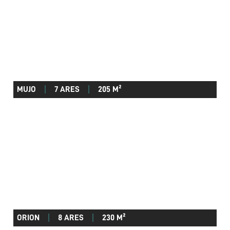
MUJO
7 ARES
205 M²
ORION
8 ARES
230 M²