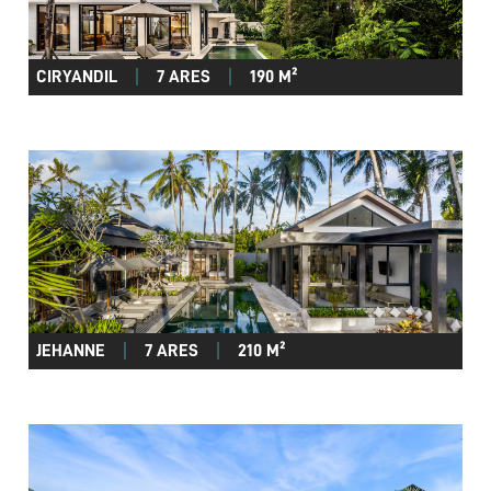
CIRYANDIL
7 ARES
190 M²
JEHANNE
7 ARES
210 M²