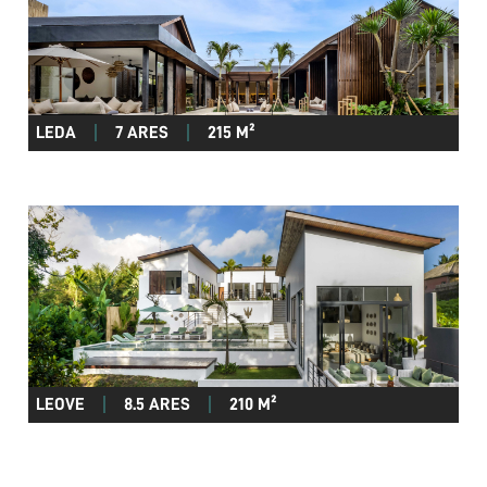
LEDA
7 ARES
215 M²
LEOVE
8.5 ARES
210 M²