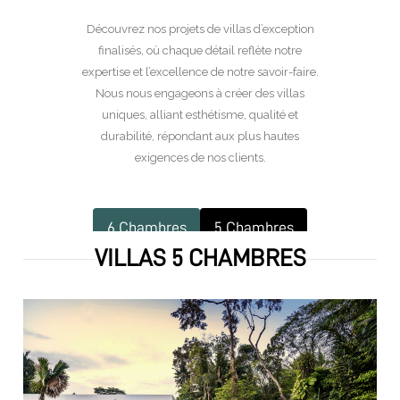
Découvrez nos projets de villas d’exception
finalisés, où chaque détail reflète notre
expertise et l’excellence de notre savoir-faire.
Nous nous engageons à créer des villas
uniques, alliant esthétisme, qualité et
durabilité, répondant aux plus hautes
exigences de nos clients.
6 Chambres
5 Chambres
VILLAS 5 CHAMBRES
4 Chambres
3 Chambres
2 Chambres
1 Chambres