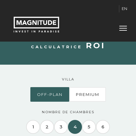
EN
ROI
CALCULATRICE
VILLA
OFF-PLAN
PREMIUM
NOMBRE DE CHAMBRES
1
2
3
4
5
6