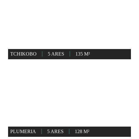
TCHIKOBO
5 ARES
135 M²
PLUMERIA
5 ARES
128 M²