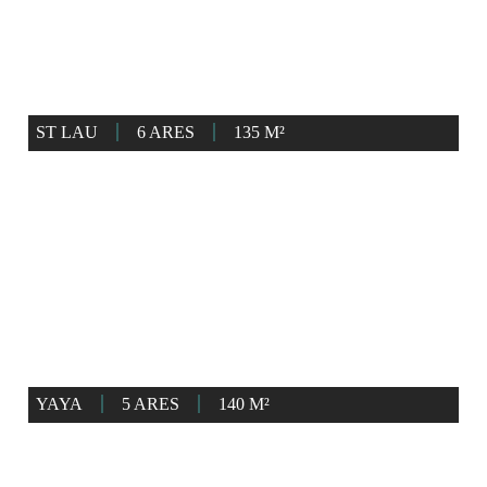
ST LAU
6 ARES
135 M²
YAYA
5 ARES
140 M²