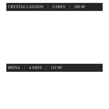
CRYSTAL LAGOON
5 ARES
100 M²
IRENA
4 ARES
132 M²