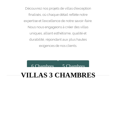
Découvrez nos projets de villas d’exception
finalisés, où chaque détail reflète notre
expertise et l’excellence de notre savoir-faire.
Nous nous engageons à créer des villas
uniques, alliant esthétisme, qualité et
durabilité, répondant aux plus hautes
exigences de nos clients.
6 Chambres
5 Chambres
VILLAS 3 CHAMBRES
4 Chambres
3 Chambres
2 Chambres
1 Chambres